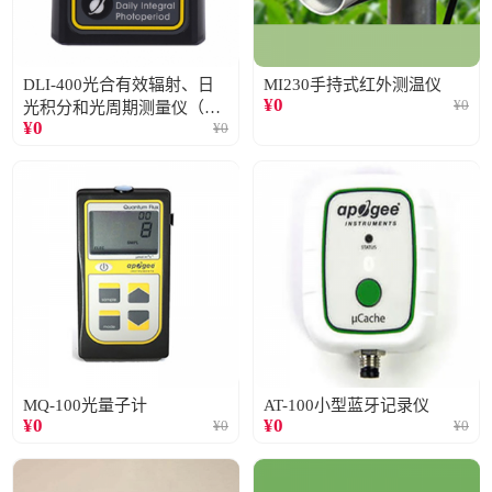
DLI-400光合有效辐射、日
MI230手持式红外测温仪
¥
0
¥
0
光积分和光周期测量仪（仅
¥
0
¥
0
阳光）
MQ-100光量子计
AT-100小型蓝牙记录仪
¥
0
¥
0
¥
0
¥
0