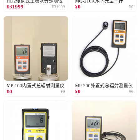
HD2便携式土壤水分速测仪
MQ-210X水下光量子计
¥
31999
¥
0
¥
31999
¥
0
MP-100内置式总辐射测量仪
MP-200外置式总辐射测量仪
¥
0
¥
0
¥
0
¥
0