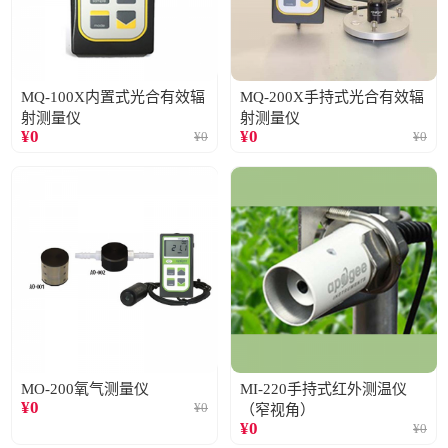
MQ-100X内置式光合有效辐
MQ-200X手持式光合有效辐
射测量仪
射测量仪
¥
0
¥
0
¥
0
¥
0
MO-200氧气测量仪
MI-220手持式红外测温仪
¥
0
¥
0
（窄视角）
¥
0
¥
0