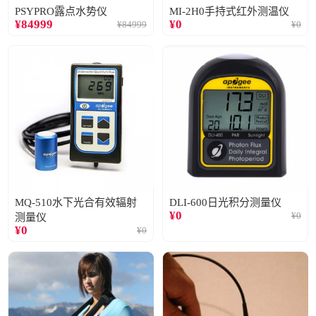
PSYPRO露点水势仪
MI-2H0手持式红外测温仪
¥
84999
¥
0
¥
84999
¥
0
MQ-510水下光合有效辐射
DLI-600日光积分测量仪
¥
0
¥
0
测量仪
¥
0
¥
0