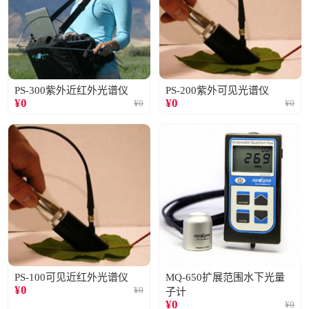
PS-300紫外近红外光谱仪
PS-200紫外可见光谱仪
¥
0
¥
0
¥
0
¥
0
PS-100可见近红外光谱仪
MQ-650扩展范围水下光量
¥
0
¥
0
子计
¥
0
¥
0