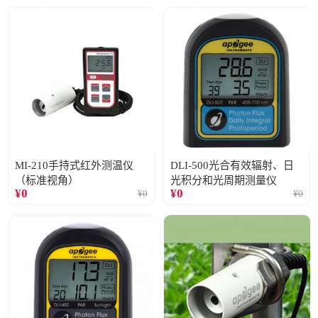
MI-210手持式红外测温仪
DLI-500光合有效辐射、日
（标准视角）
光积分和光周期测量仪
¥
0
¥
0
¥
0
¥
0