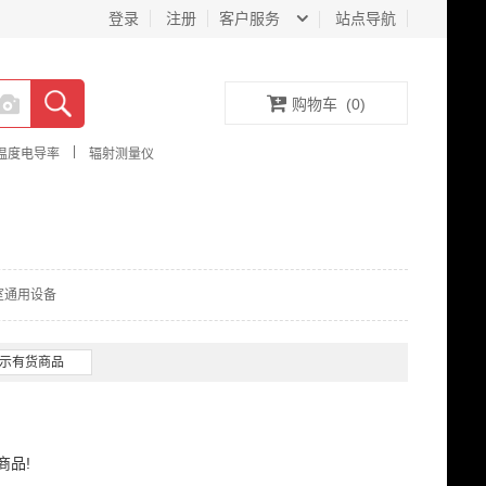
登录
注册
客户服务
站点导航
购物车
(
0
)
|
温度电导率
辐射测量仪
室通用设备
示有货商品
商品!