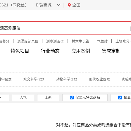
6621（同微信）
微商城
全国
|
|
|
|
|
壤养分
温湿度记录仪
测高测距仪
树木生长锥
气象站
土壤水分
特色项目
行业动态
应用案例
集成定制
科学仪器
水文科学仪器
动物科学仪器
现代农业仪器
实验
人气
上新
仅显示特惠商品
仅显
对不起，对应商品分类或筛选组合下没有