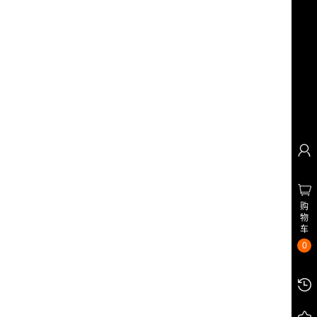
购
物
车
0