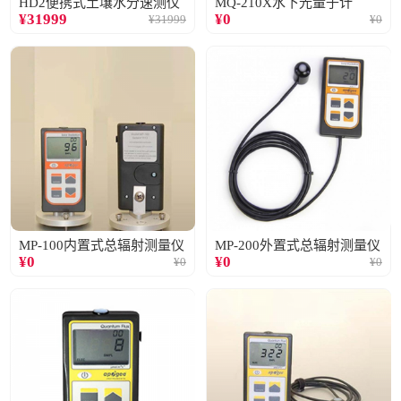
HD2便携式土壤水分速测仪
MQ-210X水下光量子计
¥
31999
¥
0
¥
31999
¥
0
MP-100内置式总辐射测量仪
MP-200外置式总辐射测量仪
¥
0
¥
0
¥
0
¥
0