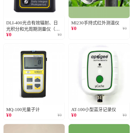
DLI-400光合有效辐射、日
MI230手持式红外测温仪
¥
0
¥
0
光积分和光周期测量仪（仅
¥
0
¥
0
阳光）
MQ-100光量子计
AT-100小型蓝牙记录仪
¥
0
¥
0
¥
0
¥
0