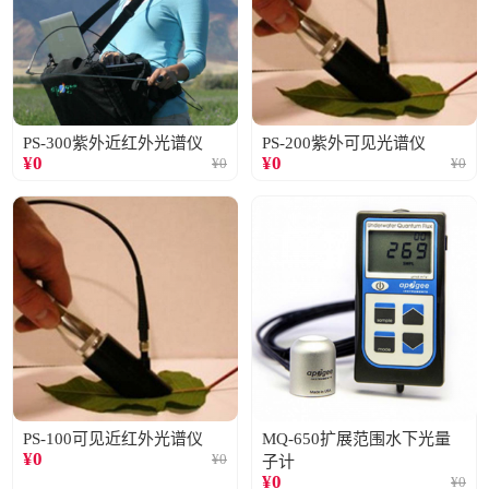
PS-300紫外近红外光谱仪
PS-200紫外可见光谱仪
¥
0
¥
0
¥
0
¥
0
PS-100可见近红外光谱仪
MQ-650扩展范围水下光量
¥
0
¥
0
子计
¥
0
¥
0