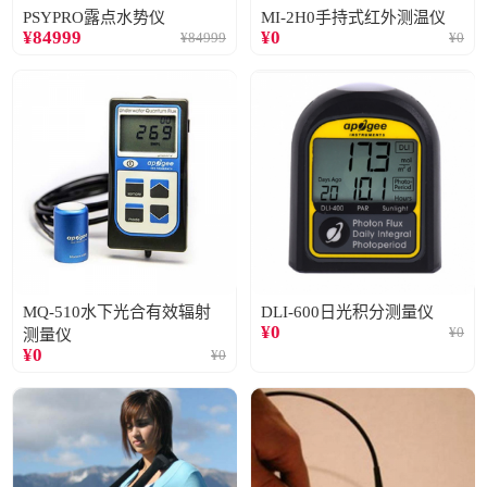
PSYPRO露点水势仪
MI-2H0手持式红外测温仪
¥
84999
¥
0
¥
84999
¥
0
MQ-510水下光合有效辐射
DLI-600日光积分测量仪
¥
0
¥
0
测量仪
¥
0
¥
0