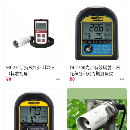
MI-210手持式红外测温仪
DLI-500光合有效辐射、日
（标准视角）
光积分和光周期测量仪
¥
0
¥
0
¥
0
¥
0