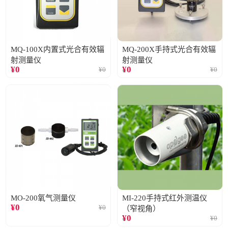
MQ-100X内置式光合有效辐
MQ-200X手持式光合有效辐
射测量仪
射测量仪
¥
0
¥
0
¥
0
¥
0
MO-200氧气测量仪
MI-220手持式红外测温仪
¥
0
¥
0
（窄视角）
¥
0
¥
0