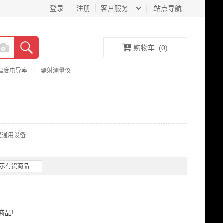
登录
注册
客户服务
站点导航
购物车
(
0
)
|
温度电导率
辐射测量仪
室通用设备
示有货商品
商品!