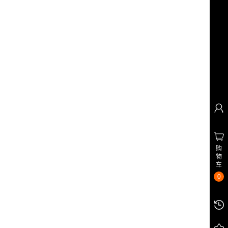
购
物
车
0