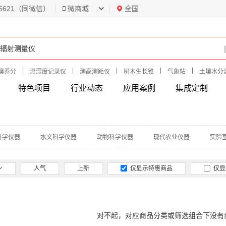
6621（同微信）
微商城
全国
|
|
|
|
|
壤养分
温湿度记录仪
测高测距仪
树木生长锥
气象站
土壤水分
特色项目
行业动态
应用案例
集成定制
科学仪器
水文科学仪器
动物科学仪器
现代农业仪器
实验
人气
上新
仅显示特惠商品
仅显
对不起，对应商品分类或筛选组合下没有