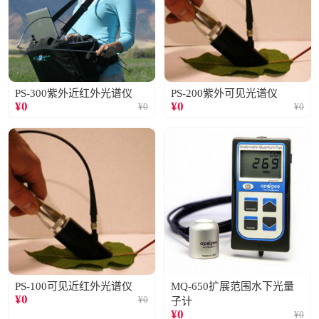
PS-300紫外近红外光谱仪
PS-200紫外可见光谱仪
¥
0
¥
0
¥
0
¥
0
PS-100可见近红外光谱仪
MQ-650扩展范围水下光量
¥
0
¥
0
子计
¥
0
¥
0