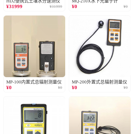
HD2便携式土壤水分速测仪
MQ-210X水下光量子计
¥
31999
¥
0
¥
31999
¥
0
MP-100内置式总辐射测量仪
MP-200外置式总辐射测量仪
¥
0
¥
0
¥
0
¥
0