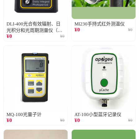
DLI-400光合有效辐射、日
MI230手持式红外测温仪
¥
0
¥
0
光积分和光周期测量仪（仅
¥
0
¥
0
阳光）
MQ-100光量子计
AT-100小型蓝牙记录仪
¥
0
¥
0
¥
0
¥
0