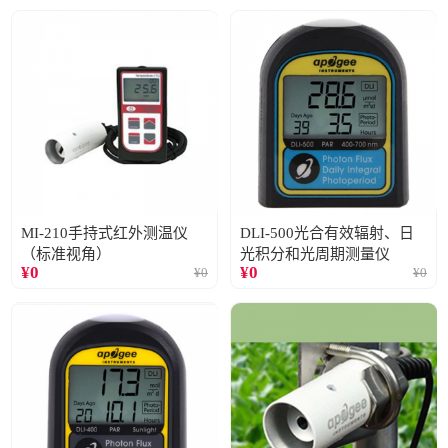
MI-210手持式红外测温仪
DLI-500光合有效辐射、日
（标准视角）
光积分和光周期测量仪
¥
0
¥
0
¥
0
¥
0