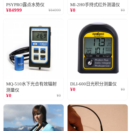
PSYPRO露点水势仪
MI-2H0手持式红外测温仪
¥
84999
¥
0
¥
84999
¥
0
MQ-510水下光合有效辐射
DLI-600日光积分测量仪
¥
0
¥
0
测量仪
¥
0
¥
0