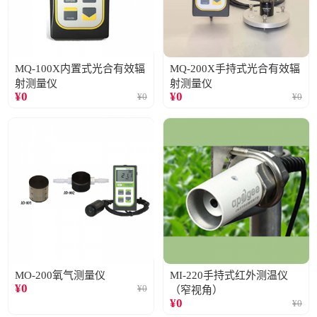
MQ-100X内置式光合有效辐
MQ-200X手持式光合有效辐
射测量仪
射测量仪
¥
0
¥
0
¥
0
¥
0
MO-200氧气测量仪
MI-220手持式红外测温仪
¥
0
¥
0
（窄视角）
¥
0
¥
0