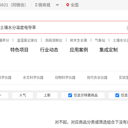
6621（同微信）
微商城
全国
|
|
|
|
|
壤养分
温湿度记录仪
测高测距仪
树木生长锥
气象站
土壤水分
特色项目
行业动态
应用案例
集成定制
科学仪器
水文科学仪器
动物科学仪器
现代农业仪器
实验
人气
上新
仅显示特惠商品
仅显
对不起，对应商品分类或筛选组合下没有