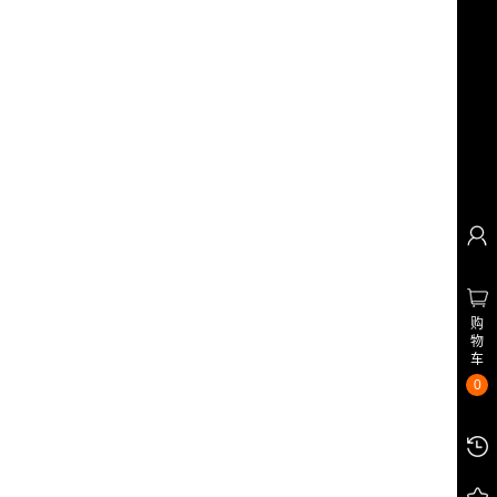
购
物
车
0