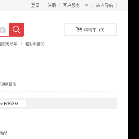
登录
注册
客户服务
站点导航
购物车
(
0
)
|
温度电导率
辐射测量仪
室通用设备
示有货商品
商品!