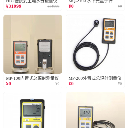
HD2便携式土壤水分速测仪
MQ-210X水下光量子计
¥
31999
¥
0
¥
31999
¥
0
MP-100内置式总辐射测量仪
MP-200外置式总辐射测量仪
¥
0
¥
0
¥
0
¥
0