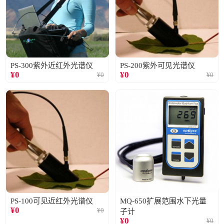
PS-300紫外近红外光谱仪
PS-200紫外可见光谱仪
¥
0
¥
0
¥
0
¥
0
PS-100可见近红外光谱仪
MQ-650扩展范围水下光量
¥
0
¥
0
子计
¥
0
¥
0