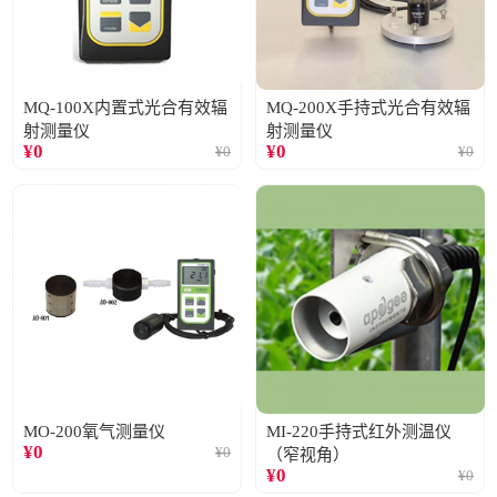
MQ-100X内置式光合有效辐
MQ-200X手持式光合有效辐
射测量仪
射测量仪
¥
0
¥
0
¥
0
¥
0
MO-200氧气测量仪
MI-220手持式红外测温仪
¥
0
¥
0
（窄视角）
¥
0
¥
0