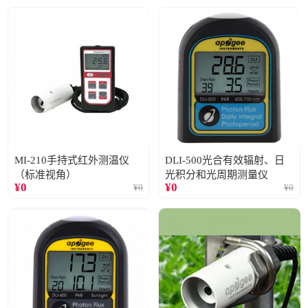
MI-210手持式红外测温仪
DLI-500光合有效辐射、日
（标准视角）
光积分和光周期测量仪
¥
0
¥
0
¥
0
¥
0