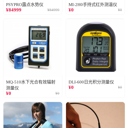
PSYPRO露点水势仪
MI-2H0手持式红外测温仪
¥
84999
¥
0
¥
84999
¥
0
MQ-510水下光合有效辐射
DLI-600日光积分测量仪
¥
0
¥
0
测量仪
¥
0
¥
0