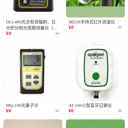
DLI-400光合有效辐射、日
MI230手持式红外测温仪
¥
0
¥
0
光积分和光周期测量仪（仅
¥
0
¥
0
阳光）
MQ-100光量子计
AT-100小型蓝牙记录仪
¥
0
¥
0
¥
0
¥
0