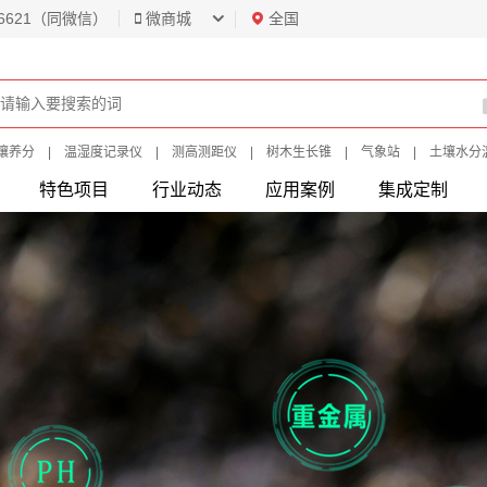
6621（同微信）
微商城
全国
壤养分
|
温湿度记录仪
|
测高测距仪
|
树木生长锥
|
气象站
|
土壤水分
特色项目
行业动态
应用案例
集成定制