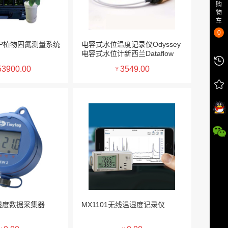
购
物
车
0
F1LP植物固氮测量系统
电容式水位温度记录仪Odyssey
电容式水位计新西兰Dataflow
53900.00
3549.00
¥
温湿度数据采集器
MX1101无线温湿度记录仪